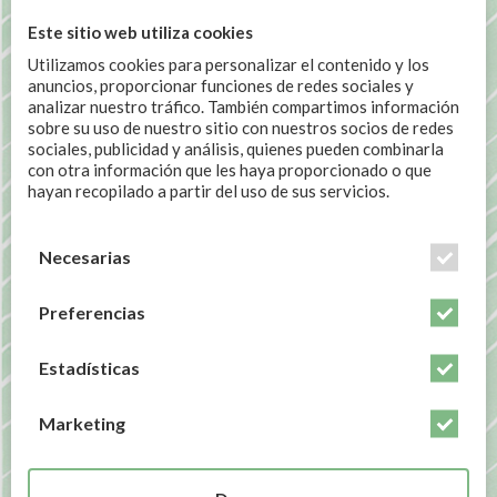
Este sitio web utiliza cookies
Utilizamos cookies para personalizar el contenido y los
anuncios, proporcionar funciones de redes sociales y
Hace ya tiempo las grasas fueron el macronutriente
analizar nuestro tráfico. También compartimos información
demonizado y el miedo a consumirlas hizo llegar al
sobre su uso de nuestro sitio con nuestros socios de redes
mercado cientos de productos light o 0% materia grasa
sociales, publicidad y análisis, quienes pueden combinarla
etc. Pero, ahora que estamos en la época de la sobre
con otra información que les haya proporcionado o que
hayan recopilado a partir del uso de sus servicios.
información, ha llegado el momento de desmentir y de
perder el miedo a las grasas.
Necesarias
Preferencias
COMPARTIR ESTA NOTICIA
Estadísticas
Marketing
POR
LAURA MENDEZ COSTA
JUNIO 20, 2023
EN
BELLEZA