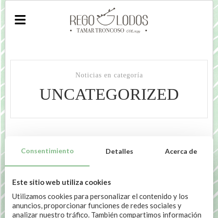
Noticias en categoría
UNCATEGORIZED
POR
TAMAR TRONCOSO REGO
SEPTIEMBRE 8, 2024
EN
Consentimiento
Detalles
Acerca de
UNCATEGORIZED
La piel y su sincronización con el
Este sitio web utiliza cookies
ritmo circadiano
Utilizamos cookies para personalizar el contenido y los
anuncios, proporcionar funciones de redes sociales y
analizar nuestro tráfico. También compartimos información