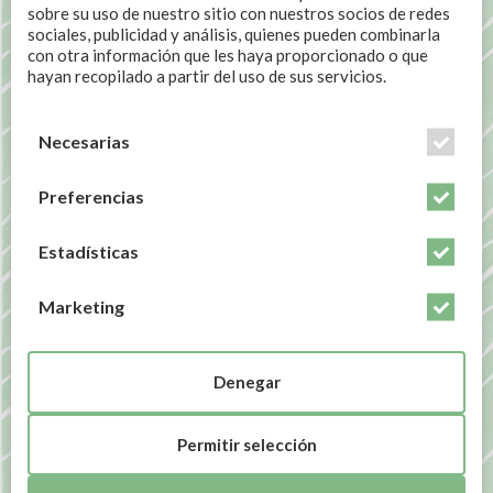
sobre su uso de nuestro sitio con nuestros socios de redes
sociales, publicidad y análisis, quienes pueden combinarla
con otra información que les haya proporcionado o que
hayan recopilado a partir del uso de sus servicios.
Necesarias
Preferencias
Estadísticas
Marketing
Denegar
Buenos días Mi Regobirdo! Los ritmos circadianos son
cambios físicos y mentales que ocurren en nuestro
Permitir selección
cuerpo a lo largo de 24 horas. ¿Haces lo mismo cuando
hay luz que cuando hay oscuridad?
Pues tu cuerpo