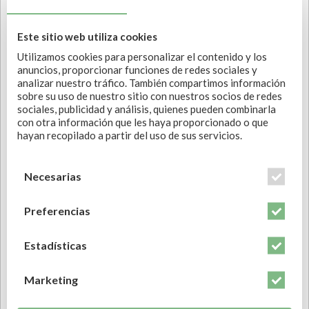
más sincera enhorabuena, tienes en tu poder uno de los
bienes más preciados. Si te suena a imposible, tranquil@,
Este sitio web utiliza cookies
quizás podamos solucionarlo.
Utilizamos cookies para personalizar el contenido y los
anuncios, proporcionar funciones de redes sociales y
analizar nuestro tráfico. También compartimos información
sobre su uso de nuestro sitio con nuestros socios de redes
COMPARTIR ESTA NOTICIA
sociales, publicidad y análisis, quienes pueden combinarla
con otra información que les haya proporcionado o que
hayan recopilado a partir del uso de sus servicios.
Necesarias
POR
MARA MARIÑO LÓPEZ
FEBRERO 16, 2021
EN
SALUD NATURAL
Preferencias
Lo que debes saber sobre la
Estadísticas
conexión cerebro intestino
Marketing