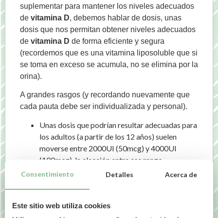
suplementar para mantener los niveles adecuados
de
vitamina D
, debemos hablar de dosis, unas
dosis que nos permitan obtener niveles adecuados
de
vitamina D
de forma eficiente y segura
(recordemos que es una vitamina liposoluble que si
se toma en exceso se acumula, no se elimina por la
orina).
A grandes rasgos (y recordando nuevamente que
cada pauta debe ser individualizada y personal).
Unas dosis que podrían resultar adecuadas para
los adultos (a partir de los 12 años) suelen
moverse entre 2000UI (50mcg) y 4000UI
(100mcg), la elección entre ese rango
dependerá de la edad, la época del año, o de si lo
Consentimiento
Detalles
Acerca de
que queremos es prevenir (por ejemplo si
queremos fortalecer el sistema inmune) o hay ya
Este sitio web utiliza cookies
una patología(por ejemplo si ya hay un