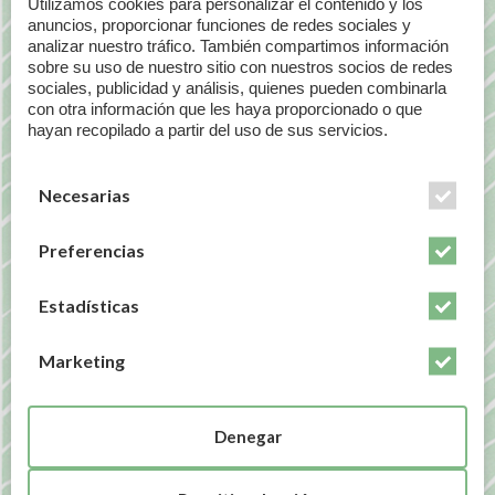
problema de osteoporosis instaurado).
Utilizamos cookies para personalizar el contenido y los
anuncios, proporcionar funciones de redes sociales y
Las dosis en niños(hasta los 12 años) suelen
analizar nuestro tráfico. También compartimos información
rondar las 1000UI (25mcg).
sobre su uso de nuestro sitio con nuestros socios de redes
Bebés, embarazo y lactancia siempre bajo
sociales, publicidad y análisis, quienes pueden combinarla
prescripción médica.
con otra información que les haya proporcionado o que
hayan recopilado a partir del uso de sus servicios.
Igualmente aquellos pacientes con una
insuficiencia hepática o renal (es decir,
pacientes con problemas en hígado y/o riñón);
Necesarias
pacientes con anticoagulantes orales(el famoso
Sintrom)o digoxina igual, siempre bajo
Preferencias
prescripción médica.
De todos modos, como ya he indicado varias
Estadísticas
veces, esto es a modo generalizado, cada paciente
es un mundo y debe tratarse como tal de forma
Marketing
individualizada.
Te dejo aquí los enlaces de algunas de las
Denegar
vitaminas D
que tenemos disponibles, tanto en
cápsulas como en gotas: