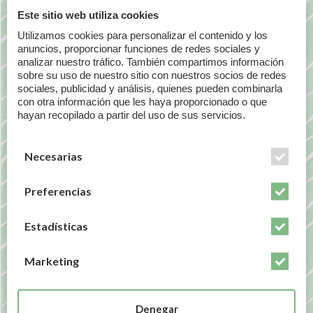
Este sitio web utiliza cookies
De nada serviría tomar un probiótico con millones
de bichitos si sólo están de paso. Precisamente por
Utilizamos cookies para personalizar el contenido y los
anuncios, proporcionar funciones de redes sociales y
eso yo soy muy fan de
Pileje
, porque detrás de
analizar nuestro tráfico. También compartimos información
cada probiótico o de cada suplemento hay un
sobre su uso de nuestro sitio con nuestros socios de redes
estudio exhaustivo que al mismo tiempo es fácil de
sociales, publicidad y análisis, quienes pueden combinarla
entender y seguir, de ahí que, a día de hoy, sean
con otra información que les haya proporcionado o que
hayan recopilado a partir del uso de sus servicios.
mis favoritos. Te dejo aquí los enlaces con una
breve descripción para que eches un vistazo:
Necesarias
Lactibiane ATB
es el que recomendamos siempre
que venís con una receta de un antibiótico.
Preferencias
Lactibiane Cnd10
es el indicado cuando lo que
queremos es reforzar o repoblar la flora genial,
Estadísticas
sobre todo cuando hay problemas de colonización
de cándida.
Marketing
Lactibiane Reference
mi favorito para repoblar y
reforzar la flora gastrointestinal y cuando tenemos
Denegar