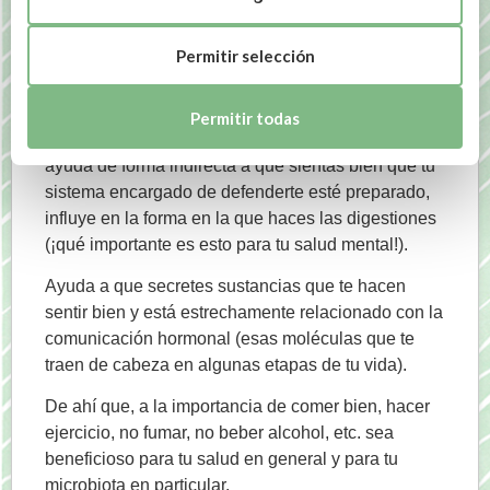
episodios de estreñimiento.
Lactibiane Tolerance
refuerza la flora intestinal para
Permitir selección
restaurar su equilibrio y es el ideal para episodios
de estreñimiento alternados con diarrea.
Permitir todas
La suplementación con probióticos y prebióticos
ayuda de forma indirecta a que sientas bien que tu
sistema encargado de defenderte esté preparado,
influye en la forma en la que haces las digestiones
(¡qué importante es esto para tu salud mental!).
Ayuda a que secretes sustancias que te hacen
sentir bien y está estrechamente relacionado con la
comunicación hormonal (esas moléculas que te
traen de cabeza en algunas etapas de tu vida).
De ahí que, a la importancia de comer bien, hacer
ejercicio, no fumar, no beber alcohol, etc. sea
beneficioso para tu salud en general y para tu
microbiota en particular.