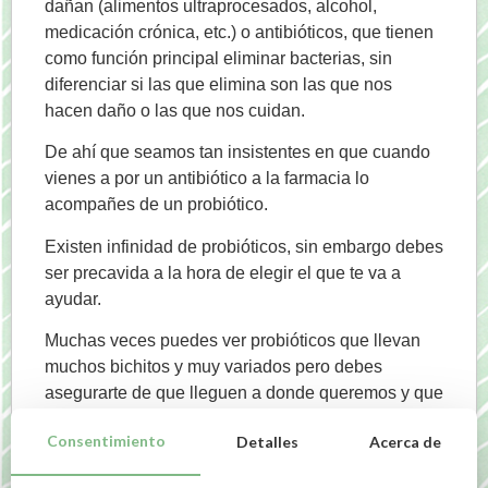
dañan (alimentos ultraprocesados, alcohol,
medicación crónica, etc.) o antibióticos, que tienen
como función principal eliminar bacterias, sin
diferenciar si las que elimina son las que nos
hacen daño o las que nos cuidan.
De ahí que seamos tan insistentes en que cuando
vienes a por un antibiótico a la farmacia lo
acompañes de un probiótico.
Existen infinidad de probióticos, sin embargo debes
ser precavida a la hora de elegir el que te va a
ayudar.
Muchas veces puedes ver probióticos que llevan
muchos bichitos y muy variados pero debes
asegurarte de que lleguen a donde queremos y que
se queden, para ello están los estudios que hacen
Consentimiento
Detalles
Acerca de
los diferentes laboratorios en los que nos
demuestran que eso es así.