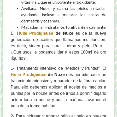
vitamina E que es un potente antioxidante.
Avellana: Nutre y calma las pieles irritadas,
ayudando incluso a mejorar los casos de
dermatitis y eczemas.
Macadamia: Hidratante, tonificante y calmante.
El
Huile Prodigieuse
de Nuxe
es de la nueva
generación de aceites que llamamos multifunción,
es decir, sirven para cara, cuerpo y pelo. Pero…
¿Qué usos le podemos dar a estos 100ml de oro
líquido?.
1- Tratamiento Intensivo de “Medios y Puntas”: El
Huile Prodigieuse
de Nuxe
nos permite hacer un
tratamiento intensivo y reparador de la fibra capilar.
Para ello debemos aplicar el aceite de medios a
puntas por la noche antes de irnos a dormir, dejarlo
actuar toda la noche y por la mañana lavarnos el
pelo de la forma habitual.
2- Para hidratar y aportar brillo al pelo en nuestra