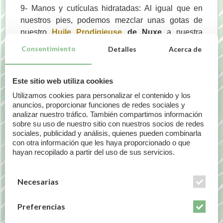
9- Manos y cutículas hidratadas: Al igual que en
nuestros pies, podemos mezclar unas gotas de
nuestro
Huile Prodigieuse
de Nuxe
a nuestra
crema de manos. Ponemos unos guantes de
Consentimiento
Detalles
Acerca de
algodón (
los guantes de Genove
son muy cómodos
para este tipo de tratamientos) durante unos 30
minutos y tendremos unas manos nutridas e
Este sitio web utiliza cookies
hidratadas.
Utilizamos cookies para personalizar el contenido y los
anuncios, proporcionar funciones de redes sociales y
Este tratamiento intensivo aporta un extra
analizar nuestro tráfico. También compartimos información
“antiedad» a nuestras manos gracias a los
sobre su uso de nuestro sitio con nuestros socios de redes
sociales, publicidad y análisis, quienes pueden combinarla
antioxidante que posee el
Huile Prodigiuse
de
con otra información que les haya proporcionado o que
Nuxe
.
hayan recopilado a partir del uso de sus servicios.
10- Para intensificar y mantener nuestro bronceado.
Siempre que hayamos tomado de forma
Necesarias
responsable el sol podemos mezclar unas gotas
del
Huile Prodigiuse
de Nuxe
con nuestro After
Preferencias
Sun para ayudar a calmar y reparar la piel.