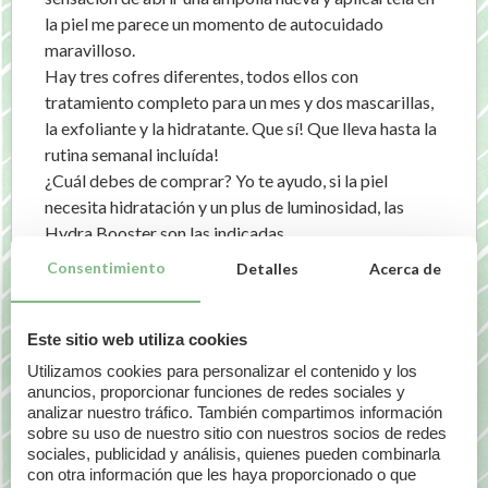
la piel me parece un momento de autocuidado
maravilloso.
Hay tres cofres diferentes, todos ellos con
tratamiento completo para un mes y dos mascarillas,
la exfoliante y la hidratante. Que sí! Que lleva hasta la
rutina semanal incluída!
¿Cuál debes de comprar? Yo te ayudo, si la piel
necesita hidratación y un plus de luminosidad, las
Hydra Booster son las indicadas.
[ads_color_box
Consentimiento
Detalles
Acerca de
color_background=»#eee»
color_text=»#444″]
Cofre Hydra
Este sitio web utiliza cookies
Booster Ampollas Martiderm
Utilizamos cookies para personalizar el contenido y los
[/ads_color_box]
anuncios, proporcionar funciones de redes sociales y
analizar nuestro tráfico. También compartimos información
sobre su uso de nuestro sitio con nuestros socios de redes
Si la piel tiene manchas, ha abusado del sol, sin duda
sociales, publicidad y análisis, quienes pueden combinarla
necesita las Pigment Booster (además de un buen
con otra información que les haya proporcionado o que