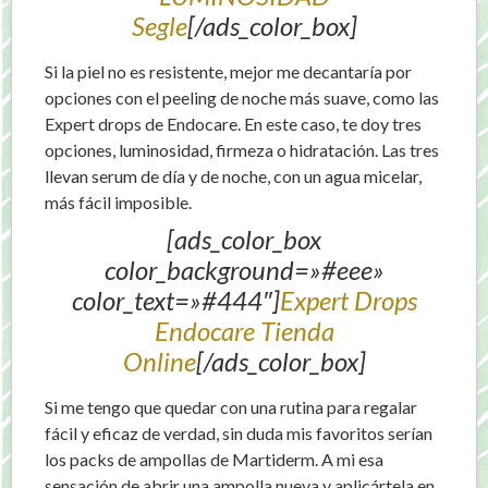
Segle
[/ads_color_box]
Si la piel no es resistente, mejor me decantaría por
opciones con el peeling
de noche
más suave, como las
Expert drops de Endocare. En este caso, te doy tres
opciones, luminosidad, firmeza o hidratación.
Las tres
llevan serum de día y
de noche
, con un agua micelar,
más fácil imposible.
[ads_color_box
color_background=»#eee»
color_text=»#444″]
Expert Drops
Endocare Tienda
Online
[/ads_color_box]
Si me tengo que quedar con una rutina para regalar
fácil y eficaz de verdad, sin duda mis favoritos serían
los packs de ampollas de Martiderm. A mi esa
sensación de abrir una ampolla nueva y aplicártela en