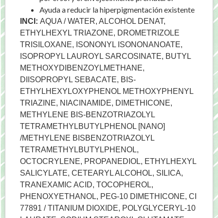
Ayuda a reducir la hiperpigmentación existente
INCI:
AQUA / WATER, ALCOHOL DENAT,
ETHYLHEXYL TRIAZONE, DROMETRIZOLE
TRISILOXANE, ISONONYL ISONONANOATE,
ISOPROPYL LAUROYL SARCOSINATE, BUTYL
METHOXYDIBENZOYLMETHANE,
DIISOPROPYL SEBACATE, BIS-
ETHYLHEXYLOXYPHENOL METHOXYPHENYL
TRIAZINE, NIACINAMIDE, DIMETHICONE,
METHYLENE BIS-BENZOTRIAZOLYL
TETRAMETHYLBUTYLPHENOL [NANO]
/METHYLENE BISBENZOTRIAZOLYL
TETRAMETHYLBUTYLPHENOL,
OCTOCRYLENE, PROPANEDIOL, ETHYLHEXYL
SALICYLATE, CETEARYL ALCOHOL, SILICA,
TRANEXAMIC ACID, TOCOPHEROL,
PHENOXYETHANOL, PEG-10 DIMETHICONE, CI
77891 / TITANIUM DIOXIDE, POLYGLYCERYL-10