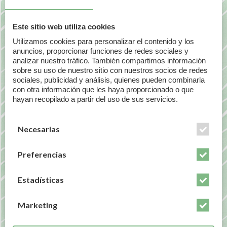
apariencia de tez más suave, lisa y brillante
Este sitio web utiliza cookies
Para quién lo recomiendo:
Utilizamos cookies para personalizar el contenido y los
anuncios, proporcionar funciones de redes sociales y
Para todo tipo de pieles que quieren un
analizar nuestro tráfico. También compartimos información
tratamiento para manchas en la cara
, seca,
sobre su uso de nuestro sitio con nuestros socios de redes
sociales, publicidad y análisis, quienes pueden combinarla
normal, grasa o mixta cuya preocupación sea
con otra información que les haya proporcionado o que
unificar el tono y prevenir o tratar
hayan recopilado a partir del uso de sus servicios.
hiperpigmentaciones.
Tanto en rutinas completas (con varios productos)
Necesarias
como último paso o como producto único.
Preferencias
Para quién no es:
Estadísticas
Pieles que buscan productos que matifiquen.
Marketing
Cómo es y cómo se