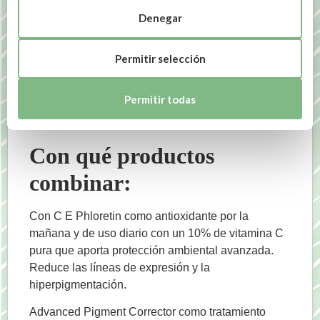
Denegar
utiliza:
Permitir selección
Aplique el producto protector solar a diario. Vuelva
a aplicar con frecuencia y generosamente para
mantener la protección, especialmente después de
Permitir todas
nadar, transpirar o secarse con una toalla.
Con qué productos
combinar:
Con C E Phloretin como antioxidante por la
mañana y de uso diario con un 10% de vitamina C
pura que aporta protección ambiental avanzada.
Reduce las líneas de expresión y la
hiperpigmentación.
Advanced Pigment Corrector como tratamiento