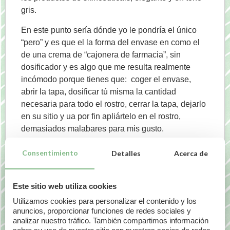
gris.
En este punto sería dónde yo le pondría el único
“pero” y es que el la forma del envase en como el
de una crema de “cajonera de farmacia”, sin
dosificador y es algo que me resulta realmente
incómodo porque tienes que: coger el envase,
abrir la tapa, dosificar tú misma la cantidad
necesaria para todo el rostro, cerrar la tapa, dejarlo
en su sitio y ua por fin apliártelo en el rostro,
demasiados malabares para mis gusto.
Por otro lado, al ser un envase de 150 ml resulta
Consentimiento
Detalles
Acerca de
cómodo para llevarlo contigo o para viajar.
Este sitio web utiliza cookies
Textura & Sensorialidad
Utilizamos cookies para personalizar el contenido y los
anuncios, proporcionar funciones de redes sociales y
Yo o diría que la textura de este producto está entre
analizar nuestro tráfico. También compartimos información
gel y bálsamo. Es muy suave a la hora de aplicar y