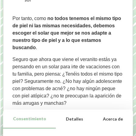
Por tanto, como
no todos tenemos el mismo tipo
de piel ni las mismas necesidades, debemos
escoger el solar que mejor se nos adapte a
nuestro tipo de piel y a lo que estamos
buscando
.
Seguro que ahora que viene el veranito estás ya
pensando en un solar para irte de vacaciones con
tu familia, pero piensa: ¿Tenéis todos el mismo tipo
piel? Seguramente no. ¿No hay algún adolescente
con problemas de acné? ¿no hay ningún peque
con piel atópica? ¿no te preocupan la aparición de
más arrugas y manchas?
Por tanto, es fundamental saber cuál es la utilidad
Consentimiento
Detalles
Acerca de
que le quieres dar al solar, a qué tipo de piel lo vas
a aplicar, y además es importante tener en cuenta