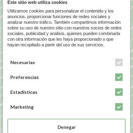
su textura. Para eso te recuerdo que:
Este sitio web utiliza cookies
Utilizamos cookies para personalizar el contenido y los
Solares con texturas ligeras y matificantes son
anuncios, proporcionar funciones de redes sociales y
los más recomendados para pieles grasas y/o
analizar nuestro tráfico. También compartimos información
mixtas.
sobre su uso de nuestro sitio con nuestros socios de redes
Solares con texturas cremosas y ricas, serían
sociales, publicidad y análisis, quienes pueden combinarla
con otra información que les haya proporcionado o que
más idóneos para pieles secas.
hayan recopilado a partir del uso de sus servicios.
Fluidos resistentes al agua y al sudor, serían
ideales para las personas que practiquen
deporte.
Necesarias
REGOTIPS para escoger mejor tu
Preferencias
protector solar:
Estadísticas
Conoce cual es tu fototipo para saber qué SPF
sería el recomendable para ti.
Marketing
¿Para quién es? ¿para ti, para un hombre, para
un niño? ¿para toda la familia?
¿Sufre tu piel algún tipo de alteración? ¿Tienes
Denegar
la piel sensible, con rosácea, vitíligo, acné…?