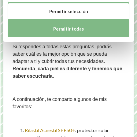
¿Cuándo vas a usar el protector solar? ¿para ir a
la playa o a la piscina? ¿para usar a diario? ¿para
Permitir selección
andar por la montaña y hacer deporte al aire
libre?
Permitir todas
¿En qué zona del cuerpo lo vas a aplicar? En el
cuerpo, en la cara, en una cicatriz…
Si respondes a todas estas preguntas, podrás
saber cuál es la mejor opción que se pueda
adaptar a ti y cubrir todas tus necesidades.
Recuerda, cada piel es diferente y tenemos que
saber escucharla.
A continuación, te comparto algunos de mis
favoritos:
Rilastil Acnestil SPF50+
: protector solar