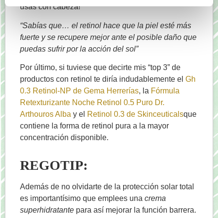
usas con cabeza!
“Sabías que… el retinol hace que la piel esté más
fuerte y se recupere mejor ante el posible daño que
puedas sufrir por la acción del sol”
Por último, si tuviese que decirte mis “top 3” de
productos con retinol te diría indudablemente el
Gh
0.3 Retinol-NP de Gema Herrerías
, la
Fórmula
Retexturizante Noche Retinol 0.5 Puro Dr.
Arthouros Alba
y el
Retinol 0.3 de Skinceuticals
que
contiene la forma de retinol pura a la mayor
concentración disponible.
REGOTIP
:
Además de no olvidarte de la protección solar total
es importantísimo que emplees una
crema
superhidratante
para así mejorar la función barrera.