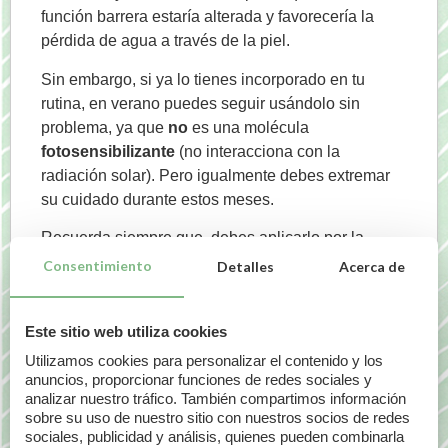
función barrera estaría alterada y favorecería la
pérdida de agua a través de la piel.
Sin embargo, si ya lo tienes incorporado en tu
rutina, en verano puedes seguir usándolo sin
problema, ya que
no
es una molécula
fotosensibilizante
(no interacciona con la
radiación solar). Pero igualmente debes extremar
su cuidado durante estos meses.
Recuerda siempre que, debes aplicarlo por la
noche y a la mañana siguiente después de la
Consentimiento
Detalles
Acerca de
limpieza y la hidratación no te olvides NUNCA
NUNCA de usar protección solar de amplio
Este sitio web utiliza cookies
espectro, es decir, que proteja frente UVB, UVA,
Visible e IR.
Utilizamos cookies para personalizar el contenido y los
anuncios, proporcionar funciones de redes sociales y
También puede pasar que, aunque estés habituada
analizar nuestro tráfico. También compartimos información
sobre su uso de nuestro sitio con nuestros socios de redes
a usarlo, en verano notes la piel más irascible. Si
sociales, publicidad y análisis, quienes pueden combinarla
éste es tu caso, te recomiendo disminuir su uso