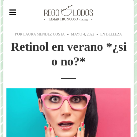
POR
LAURA MENDEZ COSTA
MAYO 4, 2022
EN
BELLEZA
Retinol en verano *¿si
o no?*