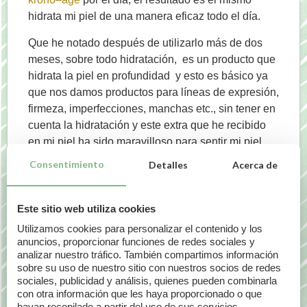
hidrata mi piel de una manera eficaz todo el día.
Que he notado después de utilizarlo más de dos
meses, sobre todo hidratación, es un producto que
hidrata la piel en profundidad y esto es básico ya
que nos damos productos para líneas de expresión,
firmeza, imperfecciones, manchas etc., sin tener en
cuenta la hidratación y este extra que he recibido
en mi piel ha sido maravilloso para sentir mi piel
más asentada y bonita.
Consentimiento
Detalles
Acerca de
Si tenéis la piel seca, grasa o mixta como es mi
caso, y necesitáis un extra para hidratarla y sentirla
Este sitio web utiliza cookies
más elástica, este es vuestro serum, ya que hidrata
Utilizamos cookies para personalizar el contenido y los
y no da grasa.
anuncios, proporcionar funciones de redes sociales y
analizar nuestro tráfico. También compartimos información
Por último quiero dar las gracias a todo el equipo
sobre su uso de nuestro sitio con nuestros socios de redes
de
Regolodos
por haberme dado la oportunidad de
sociales, publicidad y análisis, quienes pueden combinarla
probar este producto, por ser tan atentas y amables
con otra información que les haya proporcionado o que
hayan recopilado a partir del uso de sus servicios.