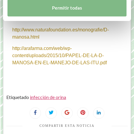
https://www.ncbi.nlm.nih.gov/pubmed/29033364
Permitir todas
https://www.ncbi.nlm.nih.gov/pubmed/23633128
http://www.naturafoundation.es/monografie/D-
manosa.html
http://arafarma.com/web/wp-
content/uploads/2015/10/PAPEL-DE-LA-D-
MANOSA-EN-EL-MANEJO-DE-LAS-ITU.pdf
Etiquetado
infección de orina
COMPARTIR ESTA NOTICIA