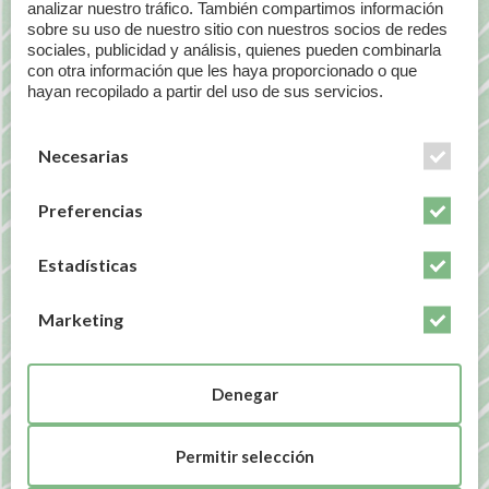
agua apropiada (2 litros diarios), realizar una
analizar nuestro tráfico. También compartimos información
sobre su uso de nuestro sitio con nuestros socios de redes
micción sistemática después de mantener
sociales, publicidad y análisis, quienes pueden combinarla
relaciones sexuales, limpieza anal desde delante
con otra información que les haya proporcionado o que
hacia atrás después de la defecación, evitar el uso
hayan recopilado a partir del uso de sus servicios.
de ropa ajustada, etc. Todo ello puede ayudar en la
prevención, sobre todo en aquellas personas que
Necesarias
sufren estas infecciones de forma recurrente.
Por último aclarar que aunque cada vez hay más
Preferencias
estudios y evidencias del tratamiento y prevención
con
D-Manosa
y Arándano rojo americano el
Estadísticas
tratamiento de elección de las infecciones del tracto
urinario es siempre el antibiótico que como ya
Marketing
sabemos, debe ser evaluado y prescrito por un
médico.
Denegar
_____________________
Permitir selección
BIBLIOGRAFÍA: