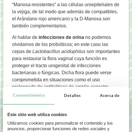
“Manosa-resistentes” a las células uroepiteliales de
la vejiga, de tal modo que además de compatibles,
el Arándano rojo americano y la D-Manosa son
también complementarios.
Al hablar de
infecciones de orina
no podemos
olvidarnos de los probióticos; en este caso las
cepas de
Lactobacillus acidophilus
son importantes
para restaurar la flora vaginal cuya función es
proteger el tracto urogenital de infecciones
bacterianas o fúngicas. Dicha flora puede verse
comprometida en situaciones como el uso
prolongado de antibióticos de amplio espectro,
menopausia, etc.
Consentimiento
Detalles
Acerca de
A parte de todos estos complementos existen
medidas higiénico-dietéticas que habitualmente se
Este sitio web utiliza cookies
trasladas a los pacientes que padecen este tipo de
Utilizamos cookies para personalizar el contenido y los
infecciones tales como el mantener una ingesta de
anuncios, proporcionar funciones de redes sociales y