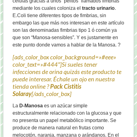
células gracias a unos “pelitos” llamados fimbrias
mediante los cuales coloniza el
tracto urinario
.
E.Coli tiene diferentes tipos de fimbrias, sin
embargo las que más nos interesan en este artículo
son las denominadas fimbrias tipo 1 ó común ya
que son “Manosa-sensibles”. Y es justamente en
este punto donde vamos a hablar de la Manosa. ?
[ads_color_box color_background=»#eee»
color_text=»#444″]Si sueles tener
infecciones de orina quizás este producto te
puede interesar. Échale un ojo en nuestra
tienda online ?
Pack Cistitis
Solaray
[/ads_color_box]
La
D-Manosa
es un azúcar simple
estructuralmente relacionado con la glucosa y que
no presenta un papel metabólico importante. Se
produce de manera natural en frutas como
melocotón, naranja, manzana o arándanos. En el