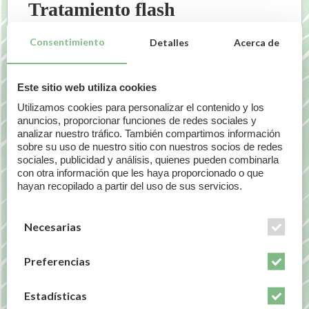
Tratamiento flash
rejuvenecedor
Consentimiento
Detalles
Acerca de
De acuerdo a tu edad, quizás el tratamiento flash
que más te interese sea para darle a tu rostro una
Este sitio web utiliza cookies
apariencia más juvenil. Esta clase de
Utilizamos cookies para personalizar el contenido y los
procedimientos suelen usar productos o
anuncios, proporcionar funciones de redes sociales y
mascarillas hidratantes a base de ácido
analizar nuestro tráfico. También compartimos información
hialurónico. Y también productos específicos para
sobre su uso de nuestro sitio con nuestros socios de redes
sociales, publicidad y análisis, quienes pueden combinarla
el
contorno de ojos y labios.
Incluso pueden
con otra información que les haya proporcionado o que
tener un efecto lifting, para potenciar la imagen de
hayan recopilado a partir del uso de sus servicios.
juventud.
Necesarias
Preferencias
Estadísticas