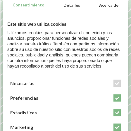
Consentimiento
Detalles
Acerca de
lo encontrais en la web de rego lodos se lo podeis
pedir tanto a Tamar o a Angie que seguro que os lo
subiran a la web.
Este sitio web utiliza cookies
Maria Pilar Melendez (Maria Pilar)
La Cuadratura
Utilizamos cookies para personalizar el contenido y los
del Círculo
anuncios, proporcionar funciones de redes sociales y
analizar nuestro tráfico. También compartimos información
sobre su uso de nuestro sitio con nuestros socios de redes
sociales, publicidad y análisis, quienes pueden combinarla
con otra información que les haya proporcionado o que
COMPARTIR ESTA NOTICIA
hayan recopilado a partir del uso de sus servicios.
Necesarias
NOTICIA
SIGUIENTE
ANTERIOR
NOTICIA
Preferencias
Cómo tratar de
Veinte Razones
manera *Eficaz
por las que el
Estadísticas
las Piernas
Gel Hyaluronico
Cansadas*
Rego Lodos
Marketing
*debe estar en