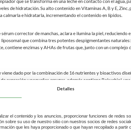
or que se transforma en una leche en contacto con el agua, para 
eles de hidratación. Su alto contenido en Vitaminas A, B y E, Zinc
 a calmarla e hidratarla, incrementando el contenido en lípidos.
 corrector de manchas, aclara e ilumina la piel, reduciendo el 
liposomal que combina tres potentes despigmentantes naturales: 
, contiene enzimas y AHAs de frutas que, junto con un complejo de
 viene dado por la combinación de 16 nutrientes y bioactivos dise
 de expresión y pequeñas arrugas, además contiene Bakuchiol, una al
piel.
Detalles
ra la piel, con partículas de mica que iluminan la tez, contine
rte de oxígeno y la síntesis de colágeno.
izar el contenido y los anuncios, proporcionar funciones de redes soci
 sobre su uso de nuestro sitio con nuestros socios de redes sociales
rmación que les haya proporcionado o que hayan recopilado a partir d
 ojos que cubre todas las necesidades de la piel de esta zona: f