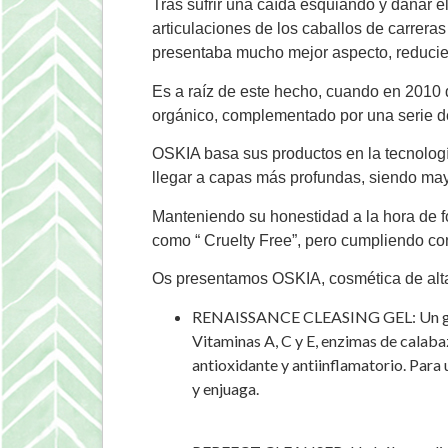
Tras sufrir una caída esquiando y dañar el
articulaciones de los caballos de carrera
presentaba mucho mejor aspecto, reducie
Es a raíz de este hecho, cuando en 2010 
orgánico, complementado por una serie de
OSKIA basa sus productos en la tecnologí
llegar a capas más profundas, siendo may
Manteniendo su honestidad a la hora de f
como “ Cruelty Free”, pero cumpliendo co
Os presentamos OSKIA, cosmética de alta 
RENAISSANCE CLEASING GEL: Un gel que
Vitaminas A, C y E, enzimas de calabaz
antioxidante y antiinflamatorio. Para 
y enjuaga.