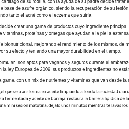
 cartílago de su rodilla, con la ayuda de su padre decide trata
s a base de azufre orgánico, siendo la recuperación de su lesión
ndo tanto el acné como el eczema que sufría.
decide crear una gama de productos cuyo ingrediente principal 
 vitaminas, proteínas y omegas que ayudan a la piel a estar sa
a bionutricional, mejorando el rendimiento de los mismos, de 
or su efecto y teniendo una mayor durabilidad en el tiempo.
ormular, son aptos para veganos y seguros durante el embarazo.
n la ley Europea de 2009, sus productos e ingredientes no está
gama, con un mix de nutrientes y vitaminas que van desde la na
 se transforma en aceite limpiando a fondo la suciedad diaria y 
a fermentada y aceite de borraja, restaura la barrera lipídica de l
una mini sesión matutina, déjalo unos minutos mientras te lavas los