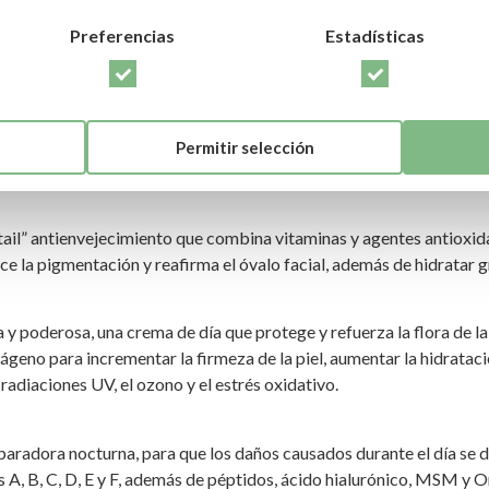
ugas de expresión. Contiene Árnica y Laminaria, para descongestionar
Preferencias
Estadísticas
.
ceites, nutrientes y extractos florales que devuelve a la piel la
adicales libres. Su textura y su rápida absorción lo hace apto para
Permitir selección
” antienvejecimiento que combina vitaminas y agentes antioxidan
e la pigmentación y reafirma el óvalo facial, además de hidratar g
erosa, una crema de día que protege y refuerza la flora de la pi
ágeno para incrementar la firmeza de la piel, aumentar la hidrataci
radiaciones UV, el ozono y el estrés oxidativo.
ora nocturna, para que los daños causados durante el día se de
s A, B, C, D, E y F, además de péptidos, ácido hialurónico, MSM y 