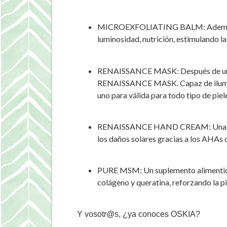
MICROEXFOLIATING BALM: Además de ret
luminosidad, nutrición, estimulando l
RENAISSANCE MASK: Después de una ex
RENAISSANCE MASK. Capaz de iluminar, 
uno para válida para todo tipo de piel
RENAISSANCE HAND CREAM: Una dosis e
los daños solares gracias a los AHAs d
PURE MSM: Un suplemento alimenticio 
colágeno y queratina, reforzando la pi
Y vosotr@s, ¿ya conoces OSKIA?