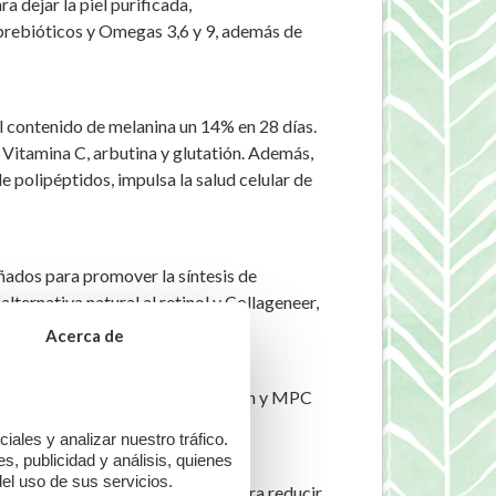
dejar la piel purificada,
, prebióticos y Omegas 3,6 y 9, además de
contenido de melanina un 14% en 28 días.
Vitamina C, arbutina y glutatión. Además,
 polipéptidos, impulsa la salud celular de
ñados para promover la síntesis de
ternativa natural al retinol y Collageneer,
Acerca de
ne también Ribosa, Galactoarabinan y MPC
ales y analizar nuestro tráfico.
, publicidad y análisis, quienes
el uso de sus servicios.
ortalece las paredes capilares para reducir