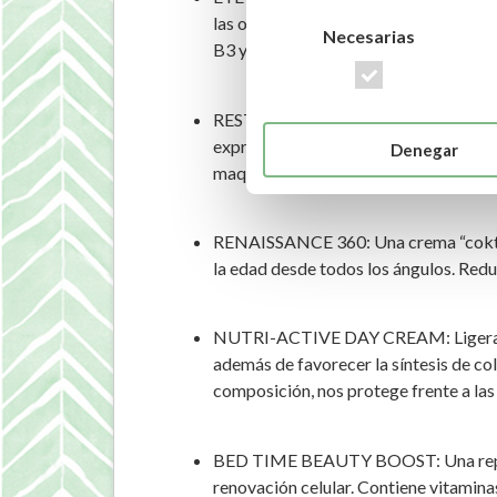
las ojeras, las líneas finas y las arr
Necesarias
B3 y E, para activar y proteger la zona
RESTORATION OIL: Una combinación de a
expresión y protegiéndola contra los r
Denegar
maquillaje.
RENAISSANCE 360: Una crema “coktail
la edad desde todos los ángulos. Reduc
NUTRI-ACTIVE DAY CREAM: Ligera y pod
además de favorecer la síntesis de col
composición, nos protege frente a las 
BED TIME BEAUTY BOOST: Una reparad
renovación celular. Contiene vitamina