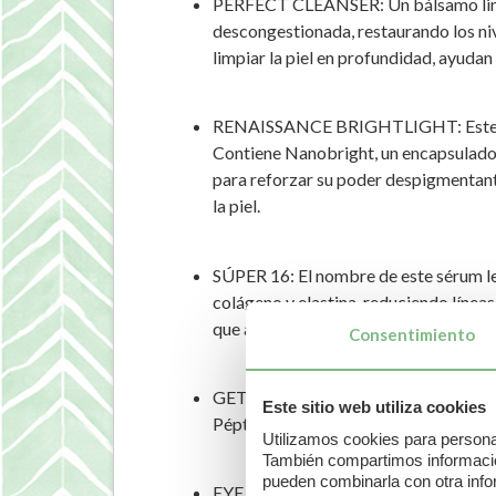
PERFECT CLEANSER: Un bálsamo limpiad
descongestionada, restaurando los niv
limpiar la piel en profundidad, ayudan
RENAISSANCE BRIGHTLIGHT: Este sérum
Contiene Nanobright, un encapsulado 
para reforzar su poder despigmentante
la piel.
SÚPER 16: El nombre de este sérum le
colágeno y elastina, reduciendo líneas
que aportan elasticidad y firmeza a la 
Consentimiento
GET UP & GLOW: Un boom de energía pa
Este sitio web utiliza cookies
Péptidos Lácteos que estimulan el apo
Utilizamos cookies para personal
También compartimos información
pueden combinarla con otra info
EYE WONDER: El sérum para contorno de