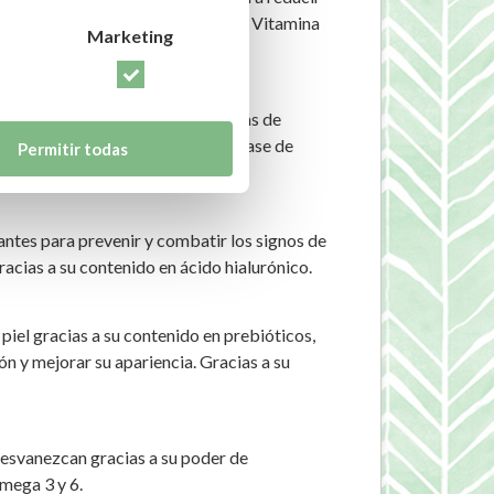
, Ácido Hialurónico para hidratar y Vitamina
Marketing
 luminosidad, atenuando las líneas de
 utilizar de día, de noche y como base de
Permitir todas
tes para prevenir y combatir los signos de
racias a su contenido en ácido hialurónico.
el gracias a su contenido en prebióticos,
ón y mejorar su apariencia. Gracias a su
svanezcan gracias a su poder de
Omega 3 y 6.