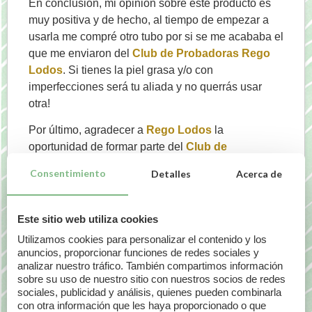
En conclusión, mi opinión sobre éste producto es
muy positiva y de hecho, al tiempo de empezar a
usarla me compré otro tubo por si se me acababa el
que me enviaron del
Club de Probadoras Rego
Lodos
. Si tienes la piel grasa y/o con
imperfecciones será tu aliada y no querrás usar
otra!
Por último, agradecer a
Rego Lodos
la
oportunidad de formar parte del
Club de
Probadoras
y de la buena predisposición que
Consentimiento
Detalles
Acerca de
tienen siempre a la hora de ayudar cuando surgen
dudas en las compras de productos.
Este sitio web utiliza cookies
Alba de Caprichos a Diario
Utilizamos cookies para personalizar el contenido y los
Si tu también quieres se una de nuestras
anuncios, proporcionar funciones de redes sociales y
analizar nuestro tráfico. También compartimos información
probadoras puedes encontrar toda la información
sobre su uso de nuestro sitio con nuestros socios de redes
en nuestra secciono del blog
Club de
sociales, publicidad y análisis, quienes pueden combinarla
Probadoras
…¡Te estamos esperando!
con otra información que les haya proporcionado o que